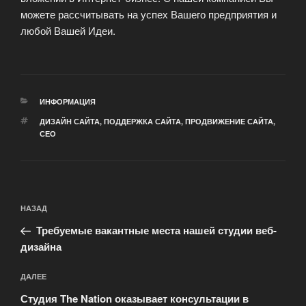
можете рассчитывать на успех Вашего предприятия и
любой Вашей Идеи.
РУБРИКИ
ИНФОРМАЦИЯ
МЕТКИ
ДИЗАЙН САЙТА
,
ПОДДЕРЖКА САЙТА
,
ПРОДВИЖЕНИЕ САЙТА
,
СЕО
Навигация
Предыдущая
НАЗАД
по
запись:
записям
Требуемые вакантные места нашей студии веб-
дизайна
Следующая
ДАЛЕЕ
запись
Студия The Nation оказывает консультации в