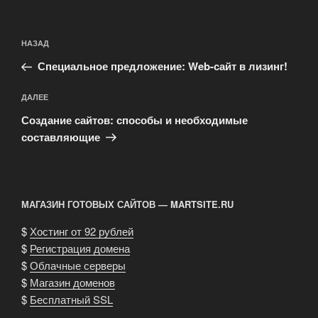
Навигация
Предыдущая
НАЗАД
по
запись:
записям
Специальное предложение: Web-сайт в лизинг!
Следующая
ДАЛЕЕ
запись
Создание сайтов: способы и необходимые
составляющие
МАГАЗИН ГОТОВЫХ САЙТОВ — MARTSITE.RU
$
Хостинг от 92 рублей
$
Регистрация домена
$
Облачные серверы
$
Магазин доменов
$
Бесплатный SSL