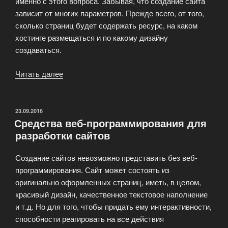
именно с этого вопроса. Забывая, что создание сайта
зависит от многих параметров. Прежде всего, от того,
сколько страниц будет содержать ресурс, на каком
хостинге размещаться и по какому дизайну
создаваться.
Читать далее
«Сколько
стоит
создание
сайта
ОПУБЛИКОВАНО
23.09.2016
Средства веб-программирования для
и
разработки сайтов
от
чего
Создание сайтов невозможно представить без веб-
это
программирования. Сайт может состоять из
зависит?»
оригинально оформленных страниц, иметь, в целом,
красивый дизайн, качественное текстовое наполнение
и т.д. Но для того, чтобы придать ему интерактивности,
способности реагировать на все действия