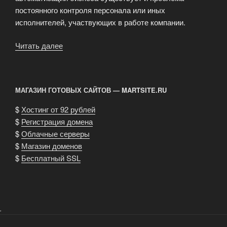
постоянного контроля персонала или иных
исполнителей, участвующих в работе компании.
Читать далее
«Програмное
обеспечение
для
Вашего
МАГАЗИН ГОТОВЫХ САЙТОВ — MARTSITE.RU
бизнеса»
$
Хостинг от 92 рублей
$
Регистрация домена
$
Облачные серверы
$
Магазин доменов
$
Бесплатный SSL
.