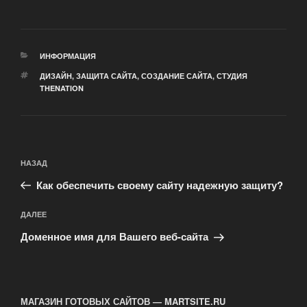
РУБРИКИ
ИНФОРМАЦИЯ
МЕТКИ
ДИЗАЙН
,
ЗАЩИТА САЙТА
,
СОЗДАНИЕ САЙТА
,
СТУДИЯ
THENATION
Навигация
Предыдущая
НАЗАД
по
запись:
записям
Как обеспечить своему сайту надежную защиту?
Следующая
ДАЛЕЕ
запись
Доменное имя для Вашего веб-сайта
МАГАЗИН ГОТОВЫХ САЙТОВ — MARTSITE.RU