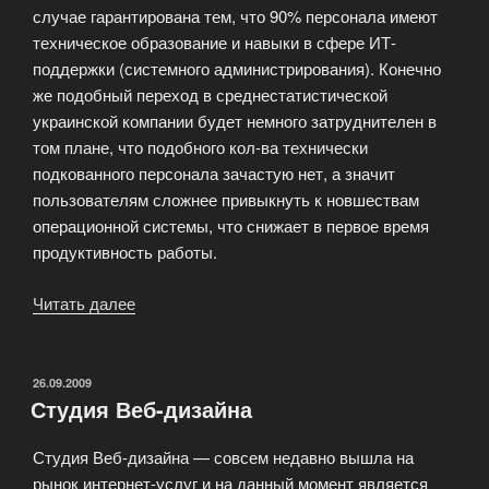
случае гарантирована тем, что 90% персонала имеют
техническое образование и навыки в сфере ИТ-
поддержки (системного администрирования). Конечно
же подобный переход в среднестатистической
украинской компании будет немного затруднителен в
том плане, что подобного кол-ва технически
подкованного персонала зачастую нет, а значит
пользователям сложнее привыкнуть к новшествам
операционной системы, что снижает в первое время
продуктивность работы.
Читать далее
«Переход
на
полностью
легальное
ОПУБЛИКОВАНО
26.09.2009
Студия Веб-дизайна
программное
обеспечение»
Студия Веб-дизайна — совсем недавно вышла на
рынок интернет-услуг и на данный момент является