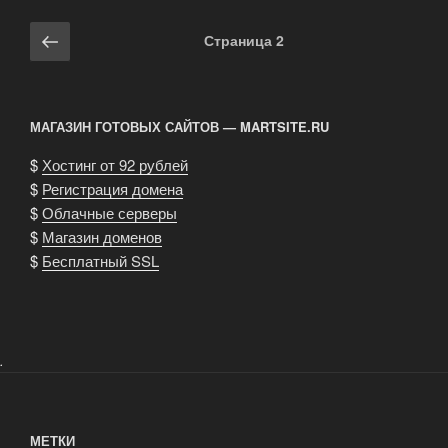
созданию
сайта»
Навигация
Предыдущая
Страница
2
по
страница
записям
МАГАЗИН ГОТОВЫХ САЙТОВ — MARTSITE.RU
$
Хостинг от 92 рублей
$
Регистрация домена
$
Облачные серверы
$
Магазин доменов
$
Бесплатный SSL
.
МЕТКИ