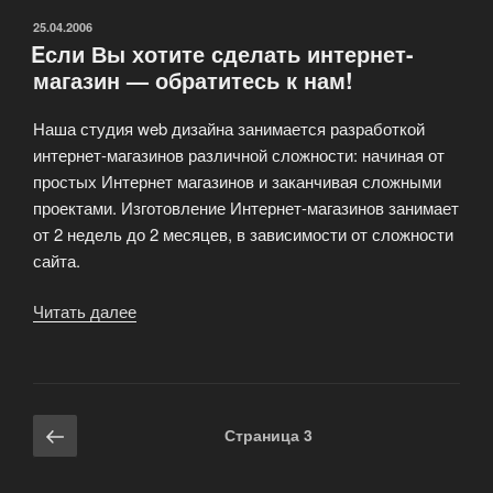
ОПУБЛИКОВАНО
25.04.2006
Eсли Вы хотите сделать интернет-
магазин — обратитесь к нам!
Наша студия web дизайна занимается разработкой
интернет-магазинов различной сложности: начиная от
простых Интернет магазинов и заканчивая сложными
проектами. Изготовление Интернет-магазинов занимает
от 2 недель до 2 месяцев, в зависимости от сложности
сайта.
Читать далее
«Eсли
Вы
хотите
сделать
интернет-
Навигация
Предыдущая
Страница
3
магазин
по
страница
—
записям