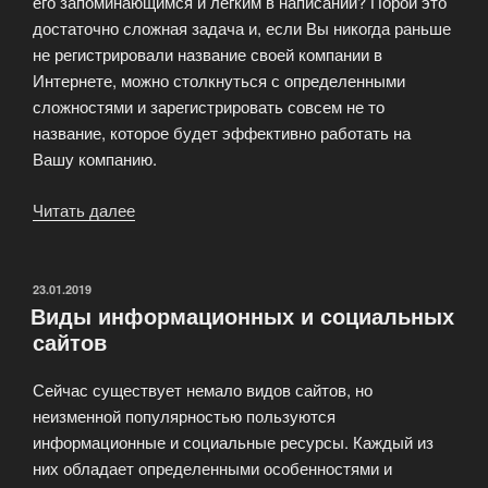
его запоминающимся и легким в написании? Порой это
достаточно сложная задача и, если Вы никогда раньше
не регистрировали название своей компании в
Интернете, можно столкнуться с определенными
сложностями и зарегистрировать совсем не то
название, которое будет эффективно работать на
Вашу компанию.
Читать далее
«Доменное
имя
для
Вашего
ОПУБЛИКОВАНО
23.01.2019
Виды информационных и социальных
веб-
сайтов
сайта»
Сейчас существует немало видов сайтов, но
неизменной популярностью пользуются
информационные и социальные ресурсы. Каждый из
них обладает определенными особенностями и