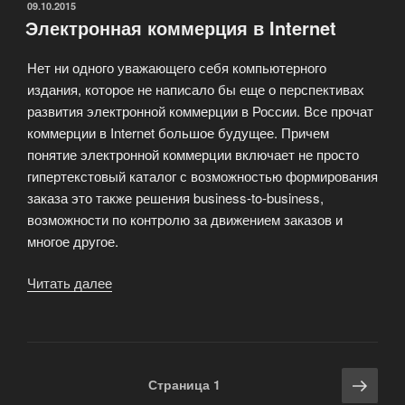
созданию
ОПУБЛИКОВАНО
09.10.2015
Электронная коммерция в Internet
сайта»
Нет ни одного уважающего себя компьютерного
издания, которое не написало бы еще о перспективах
развития электронной коммерции в России. Все прочат
коммерции в Internet большое будущее. Причем
понятие электронной коммерции включает не просто
гипертекстовый каталог с возможностью формирования
заказа это также решения business-to-business,
возможности по контролю за движением заказов и
многое другое.
Читать далее
«Электронная
коммерция
в
Internet»
Навигация
Сле
Страница
1
по