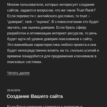
Многие пользователи, которых интересует создание
сайтов, задаются вопросом, что же такое Trust Rank?
Если перевести с английского дословно, то trust –
“доверие”, rank – “оценка”. В словосочетании это будет
звучать, как оценка доверия. Если брать сферу
разработки и оптимизации интернет ресурсов, то речь
будет идти об уровне доверия поисковиков к сайту.
Это важнейшая характеристика любого проекта и она
будет непосредственно влиять на то, сколько усилий и
времени понадобится для продвижения ключевиков в
поисковых системах.
Читать далее
«Как
формируется
доверие
к
ОПУБЛИКОВАНО
25.04.2016
Создание Вашего сайта
сайту?»
Если Ваша компания стремится к развитию и